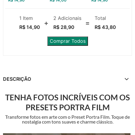
Celular e PC
Celular e PC
Celular e PC
1 Item
2
Adicionais
Total
R$
14,90
R$
28,90
R$
43,80
Comprar Todos
DESCRIÇÃO
TENHA FOTOS INCRÍVEIS COM OS
PRESETS PORTRA FILM
Transforme fotos em arte com o Preset Portra Film. Toque de
nostalgia com tons suaves e charme clássico.