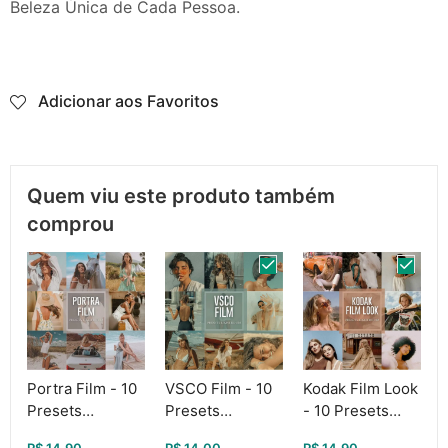
Beleza Única de Cada Pessoa.
Adicionar aos Favoritos
Quem viu este produto também
comprou
Portra Film - 10
VSCO Film - 10
Kodak Film Look
Presets
Presets
- 10 Presets
Lightroom Para
Lightroom Para
Lightroom Para
R$
14,90
R$
14,00
R$
14,90