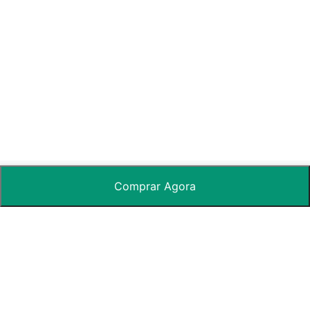
Comprar Agora
Pixly.Design
Minha Conta
Termos e Condições