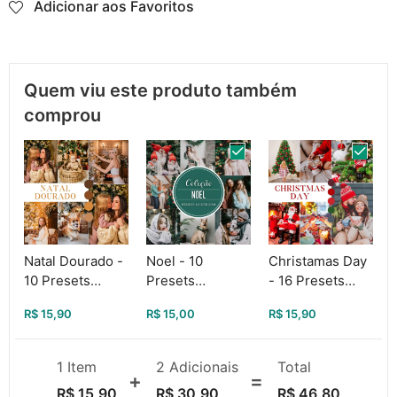
Adicionar aos Favoritos
Quem viu este produto também
comprou
Natal Dourado -
Noel - 10
Christamas Day
10 Presets
Presets
- 16 Presets
Lightroom Para
Lightroom Para
Lightroom de
R$
15,90
R$
15,00
R$
15,90
Celular e PC
Celular e PC
Natal Para
Celular e PC
1 Item
2
Adicionais
Total
R$
15,90
R$
30,90
R$
46,80